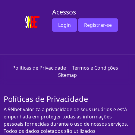
Acessos
Login
Registrar-se
Políticas de Privacidade
Termos e Condições
Sitemap
Políticas de Privacidade
A 9Nbet valoriza a privacidade de seus usuários e está
empenhada em proteger todas as informações
pessoais fornecidas durante o uso de nossos serviços.
Todos os dados coletados são utilizados