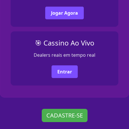
Jogar Agora
🎯 Cassino Ao Vivo
Dealers reais em tempo real
Entrar
CADASTRE-SE