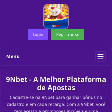
Login
Registrar-se
Menu
9Nbet - A Melhor Plataforma
de Apostas
Cadastre-se na 9Nbet para ganhar bônus no
cadastro e em cada recarga. Com a 9Nbet, você
tem acesso a promoções incríveis e uma