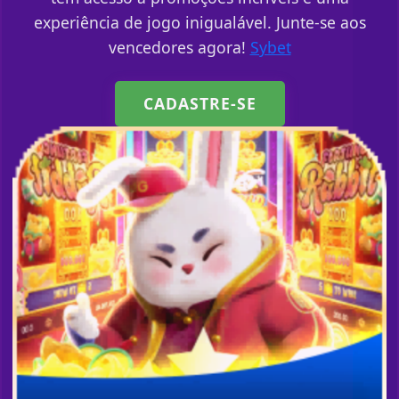
experiência de jogo inigualável. Junte-se aos
vencedores agora!
Sybet
CADASTRE-SE