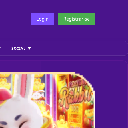
Login
Registrar-se
SOCIAL