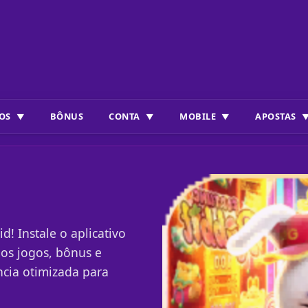
OS
BÔNUS
CONTA
MOBILE
APOSTAS
d! Instale o aplicativo
 os jogos, bônus e
ncia otimizada para