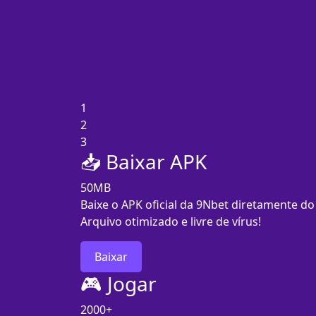
1
2
3
📥 Baixar APK
50MB
Baixe o APK oficial da 9Nbet diretamente do
Arquivo otimizado e livre de vírus!
Baixar
🎮 Jogar
2000+