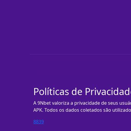
Políticas de Privacida
A 9Nbet valoriza a privacidade de seus usu
APK. Todos os dados coletados são utilizad
8839