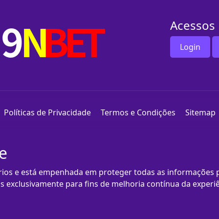
Acessos
Login
Políticas de Privacidade
Termos e Condições
Sitemap
de
ários e está empenhada em proteger todas as informações 
os exclusivamente para fins de melhoria contínua da experi