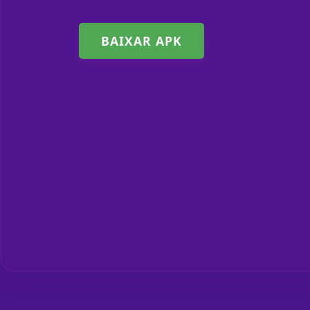
BAIXAR APK