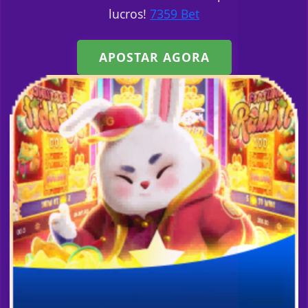
lucros!
7359 Bet
APOSTAR AGORA