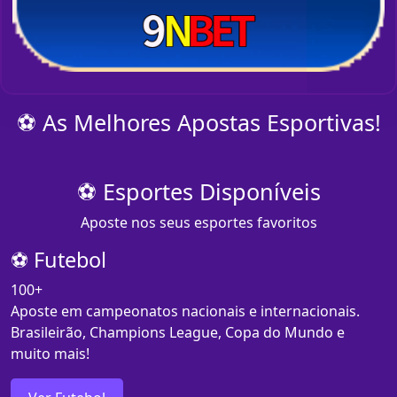
⚽ As Melhores Apostas Esportivas!
⚽ Esportes Disponíveis
Aposte nos seus esportes favoritos
⚽ Futebol
100+
Aposte em campeonatos nacionais e internacionais.
Brasileirão, Champions League, Copa do Mundo e
muito mais!