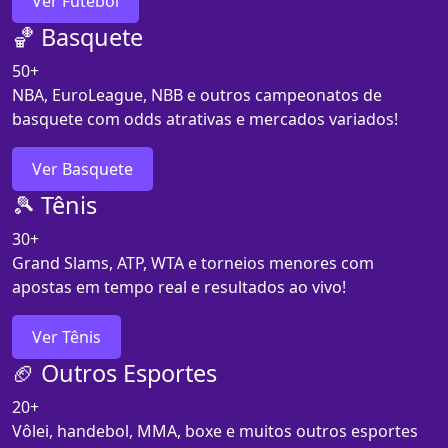
Ver Futebol
🏀 Basquete
50+
NBA, EuroLeague, NBB e outros campeonatos de
basquete com odds atrativas e mercados variados!
Ver Basquete
🎾 Tênis
30+
Grand Slams, ATP, WTA e torneios menores com
apostas em tempo real e resultados ao vivo!
Ver Tênis
🏈 Outros Esportes
20+
Vôlei, handebol, MMA, boxe e muitos outros esportes