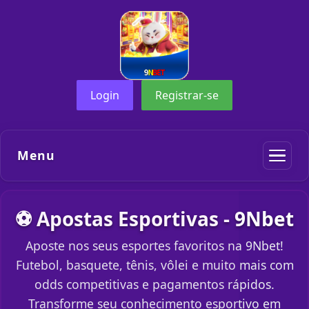
Login
Registrar-se
Menu
⚽ Apostas Esportivas - 9Nbet
Aposte nos seus esportes favoritos na 9Nbet!
Futebol, basquete, tênis, vôlei e muito mais com
odds competitivas e pagamentos rápidos.
Transforme seu conhecimento esportivo em