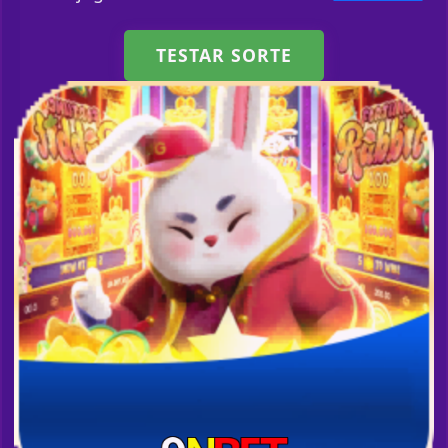
TESTAR SORTE